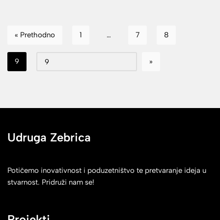
« Prethodno
1
…
7
8
9
Udruga Zebrica
Potičemo inovativnost i poduzetništvo te pretvaranje ideja u
stvarnost. Pridruži nam se!
Projekti