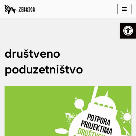
Skip
Open
to
content
društveno
poduzetništvo