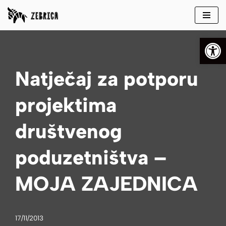
Skip
Open
to
content
Natječaj za potporu
projektima
društvenog
poduzetništva –
MOJA ZAJEDNICA
17/11/2013