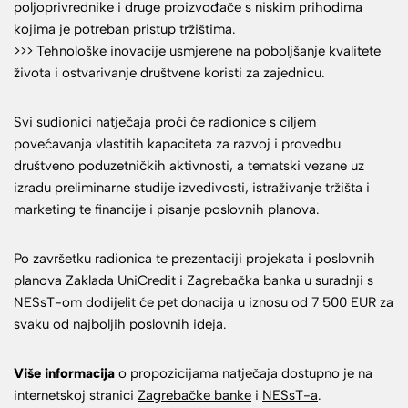
poljoprivrednike i druge proizvođače s niskim prihodima
kojima je potreban pristup tržištima.
>>> Tehnološke inovacije usmjerene na poboljšanje kvalitete
života i ostvarivanje društvene koristi za zajednicu.
Svi sudionici natječaja proći će radionice s ciljem
povećavanja vlastitih kapaciteta za razvoj i provedbu
društveno poduzetničkih aktivnosti, a tematski vezane uz
izradu preliminarne studije izvedivosti, istraživanje tržišta i
marketing te financije i pisanje poslovnih planova.
Po završetku radionica te prezentaciji projekata i poslovnih
planova Zaklada UniCredit i Zagrebačka banka u suradnji s
NESsT-om dodijelit će pet donacija u iznosu od 7 500 EUR za
svaku od najboljih poslovnih ideja.
Više informacija
o propozicijama natječaja dostupno je na
internetskoj stranici
Zagrebačke banke
i
NESsT-a
.