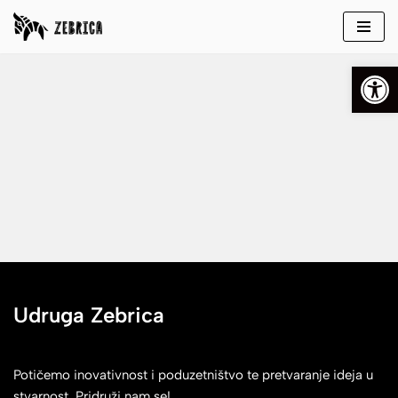
Skip
Open
to
content
Udruga Zebrica
Potičemo inovativnost i poduzetništvo te pretvaranje ideja u
stvarnost. Pridruži nam se!