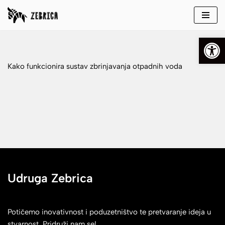
Skip
Open
to
content
Kako funkcionira sustav zbrinjavanja otpadnih voda
Udruga Zebrica
Potičemo inovativnost i poduzetništvo te pretvaranje ideja u
stvarnost. Pridruži nam se!