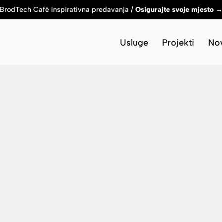
BrodTech Café inspirativna predavanja /
Osigurajte svoje mjesto 
Usluge
Projekti
Nov