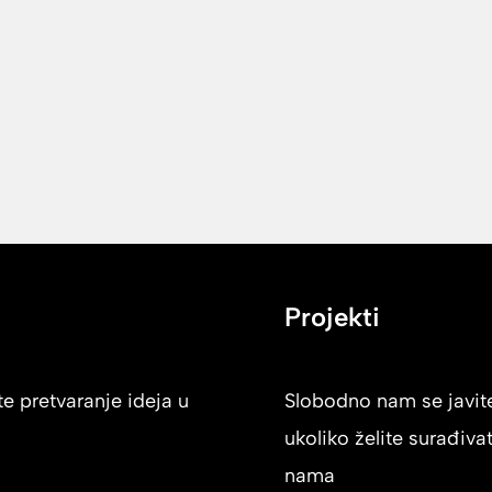
Projekti
e pretvaranje ideja u
Slobodno nam se javit
ukoliko želite surađivat
nama