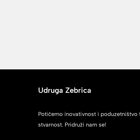
Udruga Zebrica
Potičemo inovativnost i poduzetništvo t
stvarnost. Pridruži nam se!