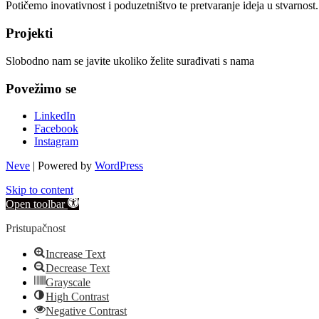
Potičemo inovativnost i poduzetništvo te pretvaranje ideja u stvarnost
Projekti
Slobodno nam se javite ukoliko želite surađivati s nama
Povežimo se
LinkedIn
Facebook
Instagram
Neve
| Powered by
WordPress
Skip to content
Open toolbar
Pristupačnost
Increase Text
Decrease Text
Grayscale
High Contrast
Negative Contrast