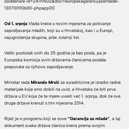
[slideshare id=24119502&doc=europskagarancijazamlade-
130710190600-phpapp01]
Od 1. srpnja
Vlada kreće s novim mjerama za poticanje
zapošljavanja mladih, koji su u Hrvatskoj, kao i u Europi,
najugroženija skupina, piše Jutarnji list.
Veliki postotak onih do 25 godina je bez posla, pa je
Europska komisija svim državama članicama poslala
preporuke za njihovo zapošljavanje.
Ministar rada
Mirando Mrsić
sa suradnicima je izradio radne
materijale koje smo dobili na uvid, a Hrvatska će biti prva
država u EU koja će te mjere uvesti već 1. srpnja, dok će sve
druge države krenuti s tim mjerama 2014.
Riječ je o programu koji se zove
“Garancija za mlade”
, a taj
dokument svaka država članica kreira prema svojim