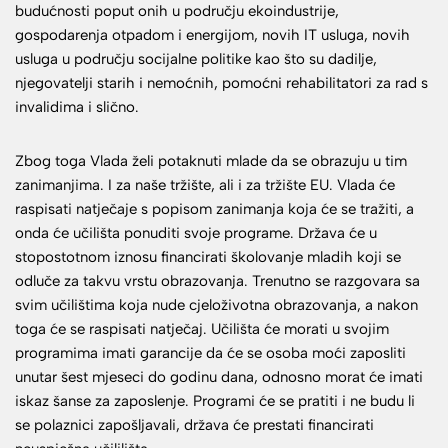
budućnosti poput onih u području ekoindustrije,
gospodarenja otpadom i energijom, novih IT usluga, novih
usluga u području socijalne politike kao što su dadilje,
njegovatelji starih i nemoćnih, pomoćni rehabilitatori za rad s
invalidima i slično.
Zbog toga Vlada želi potaknuti mlade da se obrazuju u tim
zanimanjima. I za naše tržište, ali i za tržište EU. Vlada će
raspisati natječaje s popisom zanimanja koja će se tražiti, a
onda će učilišta ponuditi svoje programe. Država će u
stopostotnom iznosu financirati školovanje mladih koji se
odluče za takvu vrstu obrazovanja. Trenutno se razgovara sa
svim učilištima koja nude cjeloživotna obrazovanja, a nakon
toga će se raspisati natječaj. Učilišta će morati u svojim
programima imati garancije da će se osoba moći zaposliti
unutar šest mjeseci do godinu dana, odnosno morat će imati
iskaz šanse za zaposlenje. Programi će se pratiti i ne budu li
se polaznici zapošljavali, država će prestati financirati