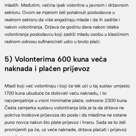
mladih. Međutim, većina ipak volontira u javnom i državnom
sektoru. Ovom se mjerom želi potaknuti poslodavce u
realnom sektoru da više angažiraju mlade i da ih zadrže i
nakon volontiranja. Država će godinu dana nakon isteka
volontiranja poslodavcu koji zadrži mladu osobu u klasičnom
radnom odnosu sufinancirati udio u bruto plaći.
5) Volonterima 600 kuna veća
naknada i plaćen prijevoz
Mladi koji već volontiraju i koji će tek ući u taj sustav umjesto
1700 kuna ubuduće će dobivati veću naknadu, i to
najvjerojatnije u visini minimalne plaće, odnosno 2300 kuna.
Česta zamjerka sustavu volontiranja bila je ta da država ne
pokriva troškove prijevoza do posla i da mladima ne ostane
puno novca nakon što plate prijevoz i hranu. Sada se to želi
promijeniti pa će, uz veće naknade, država plaćati i prijevoz