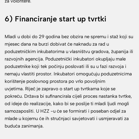
za volontere.
6) Financiranje start up tvrtki
Mladi u dobi do 29 godina bez obzira ne spremu i staž koji su
mjesec dana na burzi dobivat će naknadu za rad u
poduzetničkim inkubatorima u vlasništvu gradova, županija ili
razvojnih agencija. Poduzetnički inkubatori okupljaju male
poduzetnike koji tek počinju poslovati ili su u fazi razvoja i
nemaju vlastiti prostor. Inkubatori omogućuju poduzetnicima
korištenje poslovnog prostora po vrlo povoljnim
uvjetima. Riječ je zapravo o start up tvrtkama koje se
pokreću. Država bi sufinancirala cijeli proces nastanka tvrtke,
od ideje do realizacije, kako bi se poslije ti mladi ljudi mogli
samozaposliti. U HZZ -u će se formirati i poseban odjel za
mlade u kojemu će ih stručnjaci savjetovati i usmjeravati za
buduća zanimanja.