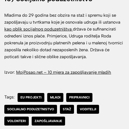
Mladima do 29 godina bez obzira na staž i spremu koji se
zapošljavaju u tvrtkama koje je osnovala udruga ili ustanova
kao oblik socijalnog poduzetništva
država će sufinancirati
određeni iznos plaće. Primjerice, Udruga roditelja Roda
pokrenula je proizvodnju platnenih pelena i u malenoj tvornici
zaposlila nekoliko dotad nezaposlenih žena. Država će
poticati takve i slične oblike zapošljavanja.
Izvor:
MojPosao.net – 10 mjera za zapošljavanje mladih
Tags:
EU PROJEKTI
MLADI
PRIPRAVNICI
SOCIJALNO PODUZETNISTVO
STAŽ
VODITELJI
VOLONTERI
ZAPOŠLJAVANJE