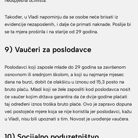
neuspješna učililišta.
Također, u Vladi napominju da se osobe neće brisati iz
evidencije nezaposlenih, i dalje će primati naknade. Poslije bi
se ta mjera proširila i na starije od 29 godina.
9) Vaučeri za poslodavce
Poslodavci koji zaposle mlade do 29 godina sa završenom
osnovnom ili srednjom školom, a koji su najmanje mjesec
dana na burzi, dobit će olakšicu u iznosu od 15,3 posto na
bruto plaću. Mladi koji se žele zaposliti kod poslodavca nosit
će vaučer kojim država garantira da će dvije godine plaćati
taj određeni iznos troška bruto plaće. Ovo je zapravo dopuna
već postojeće mjere koja se nije koristila jer poslodavci, kažu
u Vladi, nisu bili upoznati s tim. Novost je uvođenje vaučera.
10) Socijalno poduzetništvo