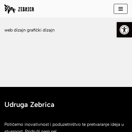
Skip
Open
to
content
web dizajn grafički dizajn
Udruga Zebrica
Potičemo inovativnost i poduzetništvo te pretvaranje ideja u
stvarnost. Pridruži nam se!