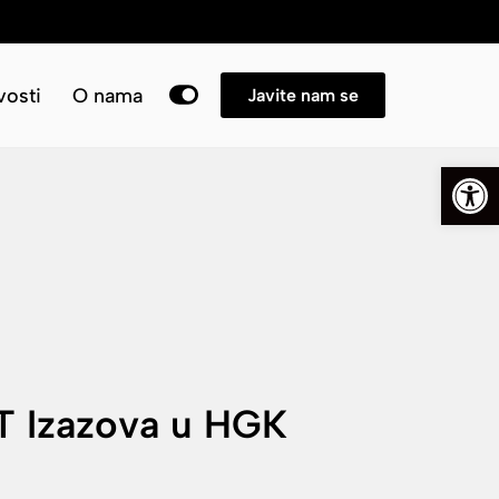
→
osti
O nama
Javite nam se
Open
RT Izazova u HGK