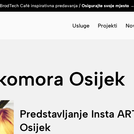
BrodTech Café inspirativna predavanja /
Osigurajte svoje mjesto 
Usluge
Projekti
Nov
 komora Osijek
Predstavljanje Insta A
Osijek