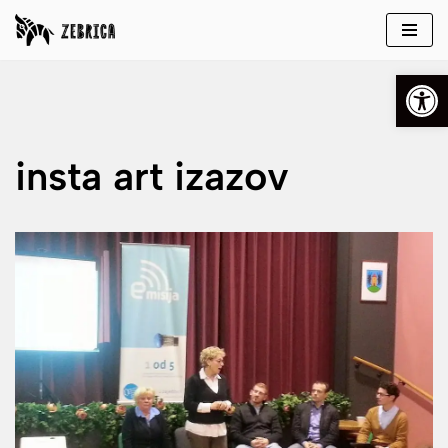
Skip
Open
to
content
insta art izazov