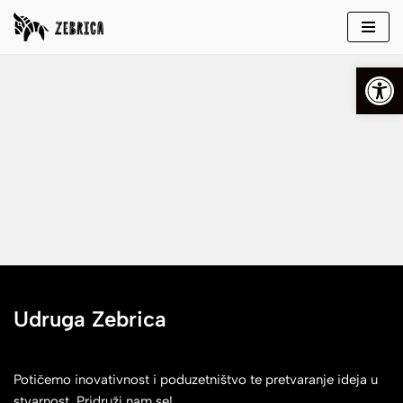
Skip
Open
to
content
Udruga Zebrica
Potičemo inovativnost i poduzetništvo te pretvaranje ideja u
stvarnost. Pridruži nam se!