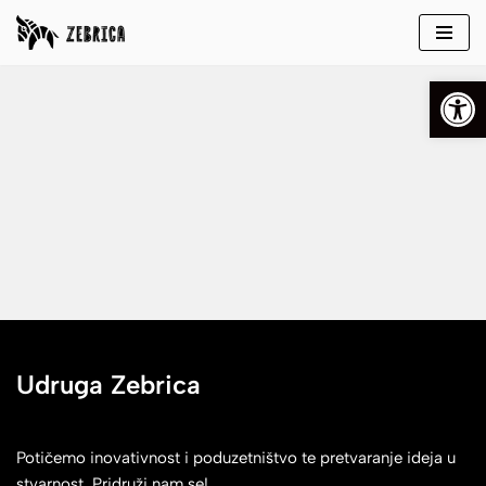
Skip
Open
to
content
Udruga Zebrica
Potičemo inovativnost i poduzetništvo te pretvaranje ideja u
stvarnost. Pridruži nam se!