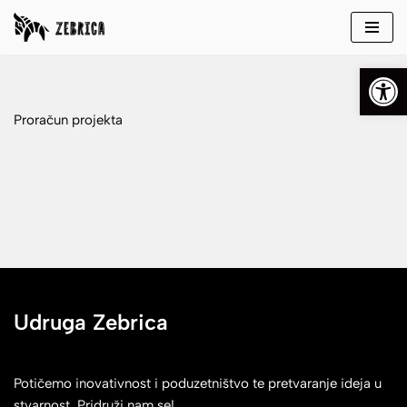
Skip
Open
to
content
Proračun projekta
Udruga Zebrica
Potičemo inovativnost i poduzetništvo te pretvaranje ideja u
stvarnost. Pridruži nam se!