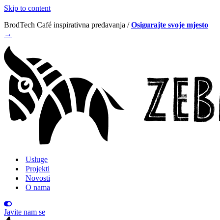
Skip to content
BrodTech Café inspirativna predavanja /
Osigurajte svoje mjesto
→
Usluge
Projekti
Novosti
O nama
Javite nam se