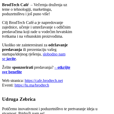
BrodTech Caf
é
– Večernja druženja uz
teme o tehnologiji, marketingu,
poduzetništvu i još puno više!
​​​​Cilj BrodTech Café-a je napredovanje
zajednice, učenje i umrežavanje s odličnim
predavačima koji rade u vodećim hrvatskim
tvrtkama i na vrhunskim proizvodima.
Ukoliko ste zainteresirani za
održavanje
predavanja
ili prezentaciju vašeg
startupa/idejnog rješenja,
slobodno nam
se
javite
.
Želite
sponzorirati
predavanja?
–
otkrijte
sve benefite
Web stranica:
https://cafe.brodtech.net
Eventi:
https://lu.ma/brodtech
Udruga Zebrica
Potičemo inovativnost i poduzetništvo te pretvaranje ideja u
stvarnost. Pridruži nam se!