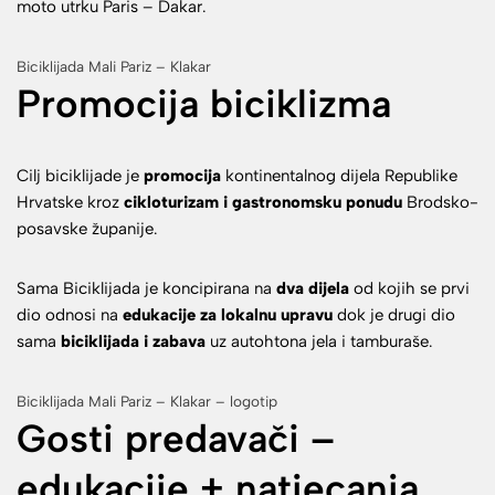
moto utrku Paris – Dakar.
Biciklijada Mali Pariz – Klakar
Promocija biciklizma
Cilj biciklijade je
promocija
kontinentalnog dijela Republike
Hrvatske kroz
cikloturizam i gastronomsku ponudu
Brodsko-
posavske županije.
Sama Biciklijada je koncipirana na
dva dijela
od kojih se prvi
dio odnosi na
edukacije za lokalnu upravu
dok je drugi dio
sama
biciklijada i zabava
uz autohtona jela i tamburaše.
Biciklijada Mali Pariz – Klakar – logotip
Gosti predavači –
edukacije + natjecanja