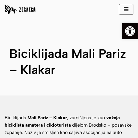
Skip
Open
to
content
Biciklijada Mali Pariz
– Klakar
Biciklijada
Mali Pariz – Klakar
, zamišljena je kao
vožnja
biciklista amatera i cikloturista
dijelom Brodsko – posavske
županije. Naziv je smišljen kao šaljiva asocijacija na auto