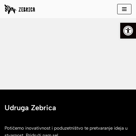
Skip
Open
to
content
Udruga Zebrica
Potičemo inovativnost i poduzetništvo te pretvaranje ideja u
stvarnost. Pridruži nam se!