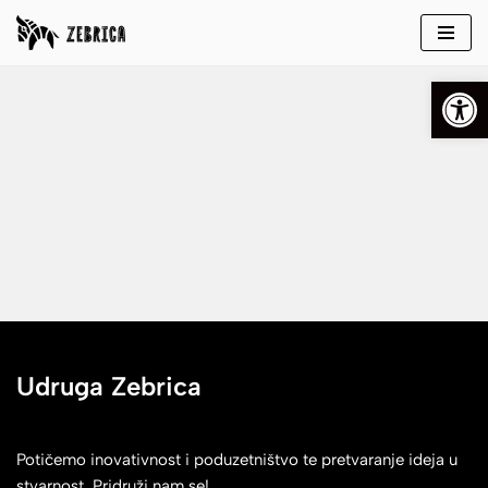
Skip
Open
to
content
Udruga Zebrica
Potičemo inovativnost i poduzetništvo te pretvaranje ideja u
stvarnost. Pridruži nam se!