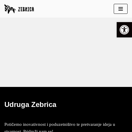
Skip
Open 
to
content
Udruga Zebrica
Potičemo inovativnost i poduzetništvo te pretvaranje ideja u
stvarnost. Pridruži nam se!