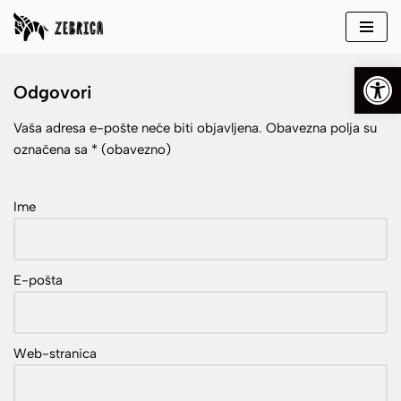
Skip
Open
to
Odgovori
content
Vaša adresa e-pošte neće biti objavljena.
Obavezna polja su
označena sa
* (obavezno)
Ime
E-pošta
Web-stranica