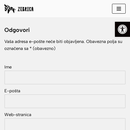
Skip
Open
to
Odgovori
content
Vaša adresa e-pošte neće biti objavljena.
Obavezna polja su
označena sa
* (obavezno)
Ime
E-pošta
Web-stranica