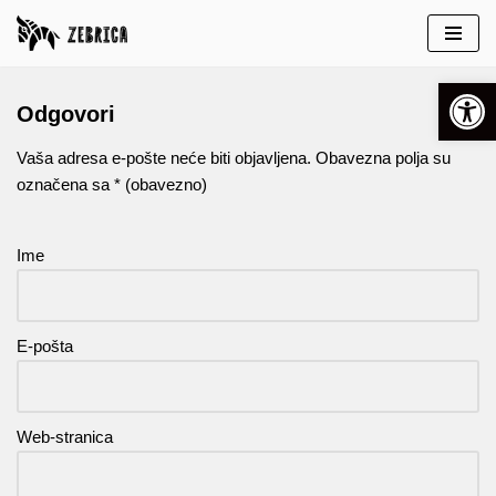
Skip
Open 
to
Odgovori
content
Vaša adresa e-pošte neće biti objavljena.
Obavezna polja su
označena sa
* (obavezno)
Ime
E-pošta
Web-stranica