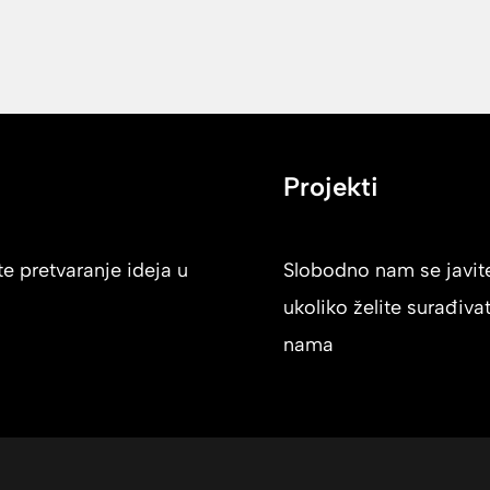
Projekti
e pretvaranje ideja u
Slobodno nam se javit
ukoliko želite surađivat
nama