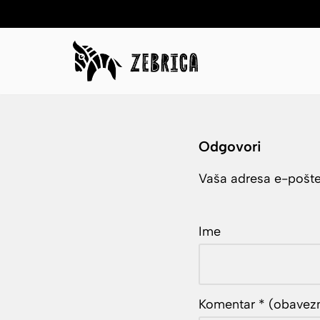
Skip
to
content
Odgovori
Vaša adresa e-pošte 
Ime
Komentar
* (obavez