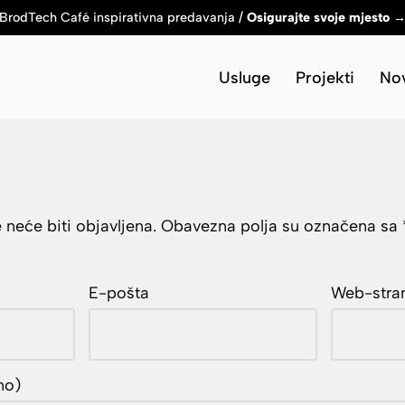
BrodTech Café inspirativna predavanja /
Osigurajte svoje mjesto 
Usluge
Projekti
Nov
neće biti objavljena.
Obavezna polja su označena sa
E-pošta
Web-stra
no)