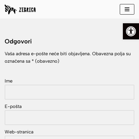
Skip
Open
to
content
Odgovori
Vaša adresa e-pošte neće biti objavljena.
Obavezna polja su
označena sa
* (obavezno)
Ime
E-pošta
Web-stranica