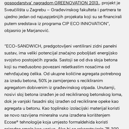
gospodarstva’ nagradom GREENOVATION 2013.
, projekt je
Sveučilišta u Zagrebu – Građevinskog fakulteta i partnera te
ujedno jedan od najuspješnijih projekata koji su se financirali
putem sredstava iz programa CIP ECO INNOVATION”,
objasnio je Marjanović.
“ECO-SANDWICH, predgotovljeni ventilirani zidni panelni
sustav, ima veliki potencijal značajno poboljšati energijsko
svojstvo postojećih zgrada. Sastoji se od dva sloja betona
koji su međusobno povezani rešetkastim nosačima od
nehrđajućeg čelika. Od ukupne količine agregata potrebnog
za izradu betona, 50% je zamijenjeno s recikliranim
agregatom dobivenim iz građevinskog otpada. Unutarnji,
nosivi sloj betona izrađen je od recikliranog betonskog loma,
dok je vanjski fasadni sloj izrađen od reciklirane opeke kao
agregata u betonu. Kao toplinsko izolacijski materijal koristi
se novo razvijena mineralna vuna izrađena korištenjem
Ecose® tehnologije koja umjesto formaldehida koristi