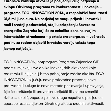
Europska komisija otvorila je posljednji krug natječaja u
sklopu Okvirnog programa za konkurentnost i inovacije –
programa ECO INNOVATION 2013., a raspoloživi fond iznosi
31,6 milijuna eura. Na natječaj se mogu prijaviti i hrvatski
mali i srednji poduzetnici, stoji u priopćenju Saveza za
energetiku Zagreba koji će za nekoliko dana na svojim
internetskim stranicama – portalu croenergo.eu – već treću
godinu za redom objaviti hrvatsku verziju teksta toga
javnog natječaja.
ECO INNOVATION, potprogram Programa Zajednice CIP,
podrazumijevaju sve oblike inovacijskih aktivnosti koje
rezultiraju ili čiji je cilj bitno poboljšanje zaštite okoliša. ECO
INNOVATION uključuju nove proizvodne procese, nove
proizvode ili usluge te nove metode poslovanja i upravljanja,
čije će korištenje ili provedba spriječiti ili znatno smanjiti
rizike za okoliš, zagađenje i sve druge negativne posljedice
uporabe resursa tijekom životnog ciklusa srodnih aktivnosti.