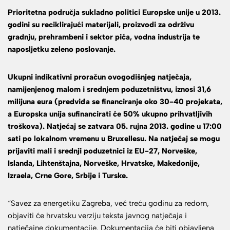
Prioritetna područja sukladno politici Europske unije u 2013.
godini su reciklirajući materijali, proizvodi za održivu
gradnju, prehrambeni i sektor pića, vodna industrija te
naposljetku zeleno poslovanje.
Ukupni indikativni proračun ovogodišnjeg natječaja,
namijenjenog malom i srednjem poduzetništvu, iznosi 31,6
milijuna eura (predviđa se financiranje oko 30-40 projekata,
a Europska unija sufinancirati će 50% ukupno prihvatljivih
troškova). Natječaj se zatvara 05. rujna 2013. godine u 17:00
sati po lokalnom vremenu u Bruxellesu. Na natječaj se mogu
prijaviti mali i srednji poduzetnici iz EU-27, Norveške,
Islanda, Lihtenštajna, Norveške, Hrvatske, Makedonije,
Izraela, Crne Gore, Srbije i Turske.
“Savez za energetiku Zagreba, već treću godinu za redom,
objaviti će hrvatsku verziju teksta javnog natječaja i
natječajne dokumentacije. Dokumentacija će biti objavljena