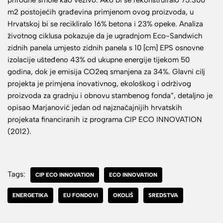
prirodne smole kao vezivo. Ako bi se rekonstruiralo 75.300
m2 postojećih građevina primjenom ovog proizvoda, u
Hrvatskoj bi se recikliralo 16% betona i 23% opeke. Analiza
životnog ciklusa pokazuje da je ugradnjom Eco-Sandwich
zidnih panela umjesto zidnih panela s 10 [cm] EPS osnovne
izolacije ušteđeno 43% od ukupne energije tijekom 50
godina, dok je emisija CO2eq smanjena za 34%. Glavni cilj
projekta je primjena inovativnog, ekološkog i održivog
proizvoda za gradnju i obnovu stambenog fonda”, detaljno je
opisao Marjanović jedan od najznačajnijih hrvatskih
projekata financiranih iz programa CIP ECO INNOVATION
(2012).
Tags:
CIP ECO INNOVATION
ECO INNOVATION
ENERGETIKA
EU FONDOVI
OKOLIŠ
SREDSTVA