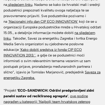
na
sljedećem linku
. Nadamo se kako će hrvatski mali i srednji
poduzetnici prepoznati kvalitetu ovoga natječaja te se
pravovremeno prijaviti. Sve poduzetnike pozivamo i
na
‘Nacionalni info dan CIP ECO INNOVATION’
koji će se u
organizaciji Europske poduzetničke mreže u Hrvatskoj održati
15.05., a detaljnije informacije možete dobiti
na sljedećem
linku
. Također, Savez za energetiku Zagreba i tvrtka Energo
Media Servis organizatori su cjelodnevne poslovne
edukacije
‘Kako dobiti sredstva iz fonda CIP ECO
INNOVATION 2013.’
, a gdje će se poduzetnici moći
informirati o svim relevantnim temama vezanim uz sam
postupak prijave, pronalaženja međunarodnih partnera i
slično”, izjavio je Tomislav Marjanović, predsjednik
Saveza za
energetiku Zagreba.
“Projekt
‘ECO-SANDWICH: Održivi predgotovljeni zidni
panelni sustav od recikliranog agregata’
,
ove godine
nagrađen u kategoriji ‘Najbolji team hrvatskog zelenog