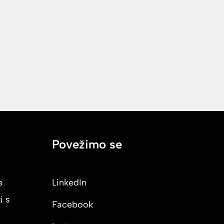
Povežimo se
e
LinkedIn
i s
Facebook