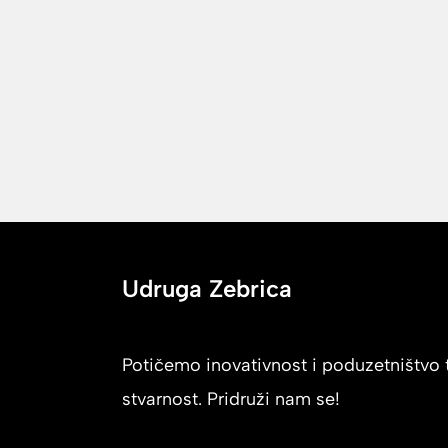
Udruga Zebrica
Potičemo inovativnost i poduzetništvo t
stvarnost. Pridruži nam se!