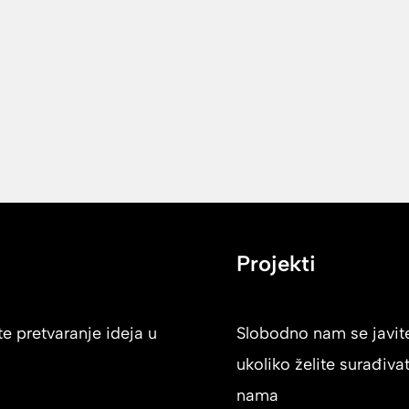
Projekti
e pretvaranje ideja u
Slobodno nam se javit
ukoliko želite surađivat
nama