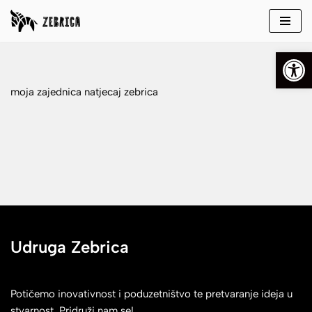
Skip
Open
to
content
moja zajednica natjecaj zebrica
Udruga Zebrica
Potičemo inovativnost i poduzetništvo te pretvaranje ideja u
stvarnost. Pridruži nam se!