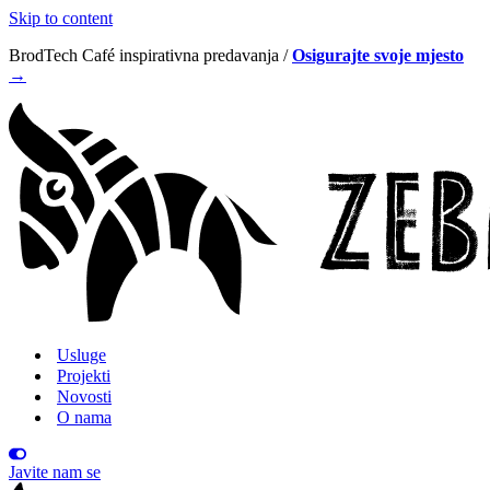
Skip to content
BrodTech Café inspirativna predavanja /
Osigurajte svoje mjesto
→
Usluge
Projekti
Novosti
O nama
Javite nam se