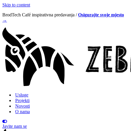
Skip to content
BrodTech Café inspirativna predavanja /
Osigurajte svoje mjesto
→
Usluge
Projekti
Novosti
O nama
Javite nam se