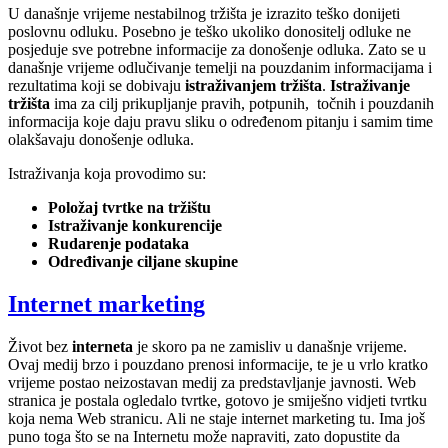
U današnje vrijeme nestabilnog tržišta je izrazito teško donijeti
poslovnu odluku. Posebno je teško ukoliko donositelj odluke ne
posjeduje sve potrebne informacije za donošenje odluka. Zato se u
današnje vrijeme odlučivanje temelji na pouzdanim informacijama i
rezultatima koji se dobivaju
istraživanjem tržišta
.
Istraživanje
tržišta
ima za cilj prikupljanje pravih, potpunih, točnih i pouzdanih
informacija koje daju pravu sliku o određenom pitanju i samim time
olakšavaju donošenje odluka.
Istraživanja koja provodimo su:
Položaj tvrtke na tržištu
Istraživanje konkurencije
Rudarenje podataka
Određivanje ciljane skupine
Internet marketing
Život bez
interneta
je skoro pa ne zamisliv u današnje vrijeme.
Ovaj medij brzo i pouzdano prenosi informacije, te je u vrlo kratko
vrijeme postao neizostavan medij za predstavljanje javnosti. Web
stranica je postala ogledalo tvrtke, gotovo je smiješno vidjeti tvrtku
koja nema Web stranicu. Ali ne staje internet marketing tu. Ima još
puno toga što se na Internetu može napraviti, zato dopustite da