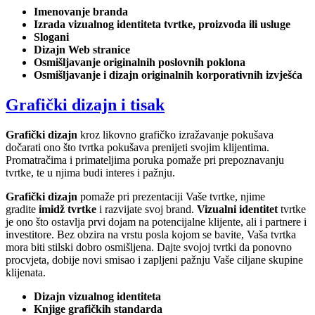
Imenovanje branda
Izrada vizualnog identiteta tvrtke, proizvoda ili usluge
Slogani
Dizajn Web stranice
Osmišljavanje originalnih poslovnih poklona
Osmišljavanje i dizajn originalnih korporativnih izvješća
Grafički dizajn i tisak
Grafički dizajn
kroz likovno grafičko izražavanje pokušava
dočarati ono što tvrtka pokušava prenijeti svojim klijentima.
Promatračima i primateljima poruka pomaže pri prepoznavanju
tvrtke, te u njima budi interes i pažnju.
Grafički dizajn
pomaže pri prezentaciji Vaše tvrtke, njime
gradite
imidž tvrtke
i razvijate svoj brand.
Vizualni identitet
tvrtke
je ono što ostavlja prvi dojam na potencijalne klijente, ali i partnere i
investitore. Bez obzira na vrstu posla kojom se bavite, Vaša tvrtka
mora biti stilski dobro osmišljena. Dajte svojoj tvrtki da ponovno
procvjeta, dobije novi smisao i zapljeni pažnju Vaše ciljane skupine
klijenata.
Dizajn vizualnog identiteta
Knjige grafičkih standarda