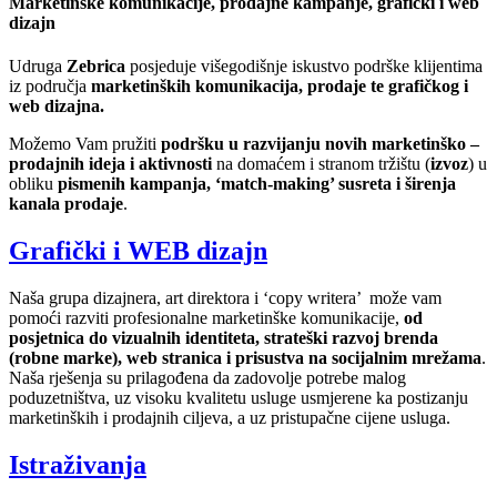
Marketinške komunikacije, prodajne kampanje, grafički i web
dizajn
Udruga
Zebrica
posjeduje višegodišnje iskustvo podrške klijentima
iz područja
marketinških komunikacija, prodaje te grafičkog i
web dizajna.
Možemo Vam pružiti
podršku u razvijanju
novih marketinško –
prodajnih ideja i aktivnosti
na domaćem i stranom tržištu (
izvoz
) u
obliku
pismenih kampanja, ‘match-making’ susreta i širenja
kanala prodaje
.
Grafički i WEB dizajn
Naša grupa dizajnera, art direktora i ‘copy writera’ može vam
pomoći razviti profesionalne marketinške komunikacije,
od
posjetnica do vizualnih identiteta, strateški razvoj brenda
(robne marke), web stranica i prisustva na socijalnim mrežama
.
Naša rješenja su prilagođena da zadovolje potrebe malog
poduzetništva, uz visoku kvalitetu usluge usmjerene ka postizanju
marketinških i prodajnih ciljeva, a uz pristupačne cijene usluga.
Istraživanja