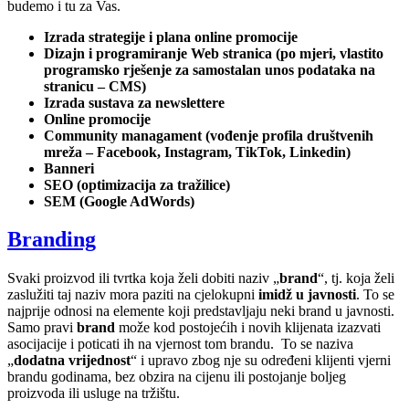
budemo i tu za Vas.
Izrada strategije i plana online promocije
Dizajn i programiranje Web stranica (po mjeri, vlastito
programsko rješenje za samostalan unos podataka na
stranicu – CMS)
Izrada sustava za newslettere
Online promocije
Community managament (vođenje profila društvenih
mreža – Facebook, Instagram, TikTok, Linkedin)
Banneri
SEO (optimizacija za tražilice)
SEM (Google AdWords)
Branding
Svaki proizvod ili tvrtka koja želi dobiti naziv „
brand
“, tj. koja želi
zaslužiti taj naziv mora paziti na cjelokupni
imidž u javnosti
. To se
najprije odnosi na elemente koji predstavljaju neki brand u javnosti.
Samo pravi
brand
može kod postojećih i novih klijenata izazvati
asocijacije i poticati ih na vjernost tom brandu. To se naziva
„
dodatna vrijednost
“ i upravo zbog nje su određeni klijenti vjerni
brandu godinama, bez obzira na cijenu ili postojanje boljeg
proizvoda ili usluge na tržištu.