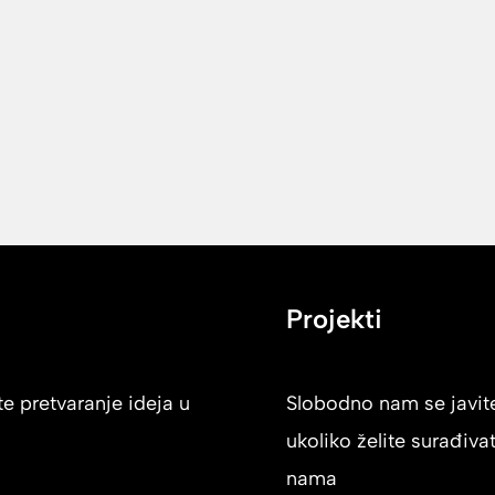
Projekti
e pretvaranje ideja u
Slobodno nam se javit
ukoliko želite surađivat
nama