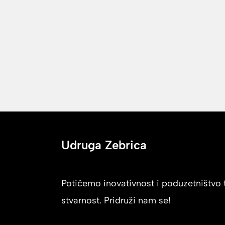
Udruga Zebrica
Potičemo inovativnost i poduzetništvo t
stvarnost. Pridruži nam se!