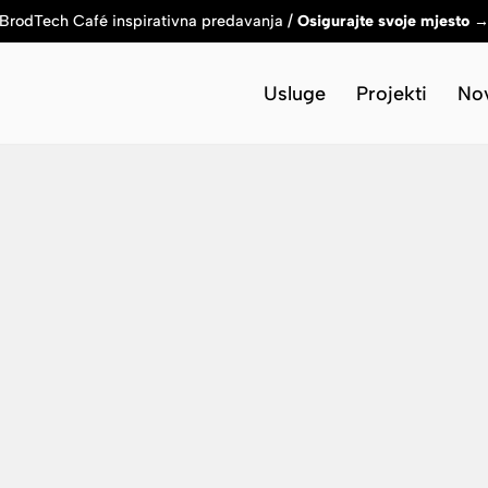
BrodTech Café inspirativna predavanja /
Osigurajte svoje mjesto 
Usluge
Projekti
Nov