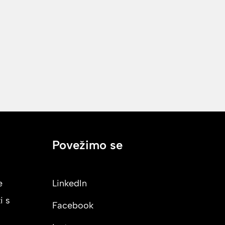
Povežimo se
e
LinkedIn
i s
Facebook