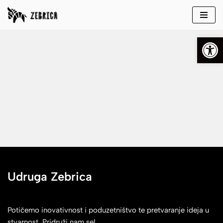
Skip
Open
to
content
Udruga Zebrica
Potičemo inovativnost i poduzetništvo te pretvaranje ideja u
stvarnost. Pridruži nam se!