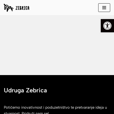
Skip
Open
to
content
Udruga Zebrica
Potičemo inovativnost i poduzetništvo te pretvaranje ideja u
stvarnost. Pridruži nam se!