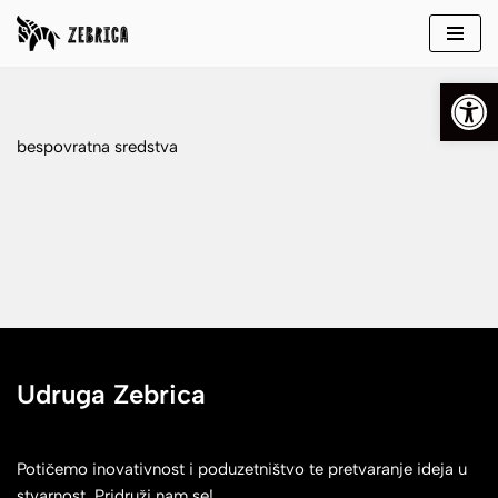
Skip
Open
to
content
bespovratna sredstva
Udruga Zebrica
Potičemo inovativnost i poduzetništvo te pretvaranje ideja u
stvarnost. Pridruži nam se!