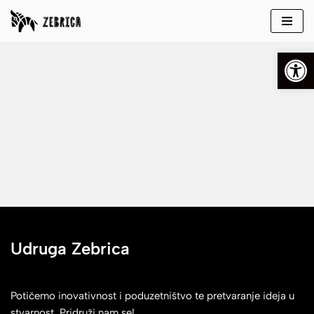
Skip
Open
to
content
Udruga Zebrica
Potičemo inovativnost i poduzetništvo te pretvaranje ideja u
stvarnost. Pridruži nam se!