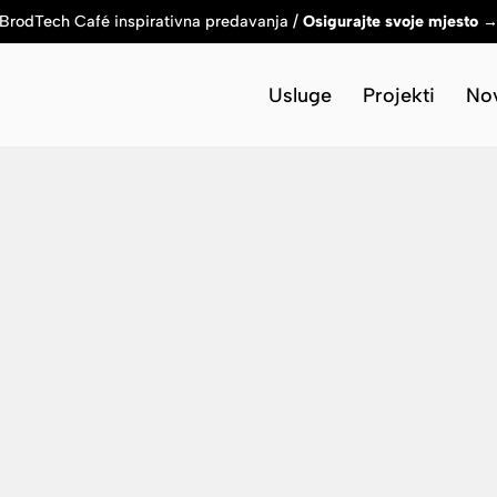
BrodTech Café inspirativna predavanja /
Osigurajte svoje mjesto 
Usluge
Projekti
Nov