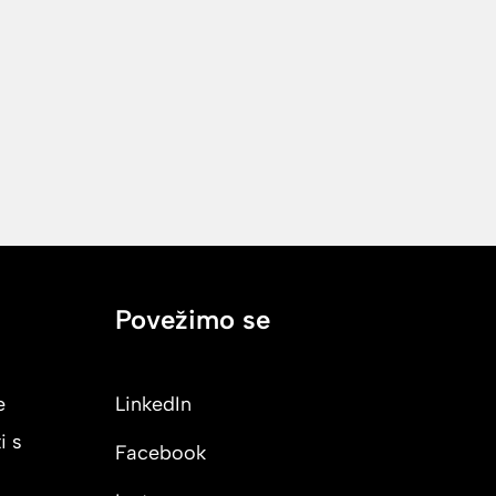
Povežimo se
e
LinkedIn
i s
Facebook