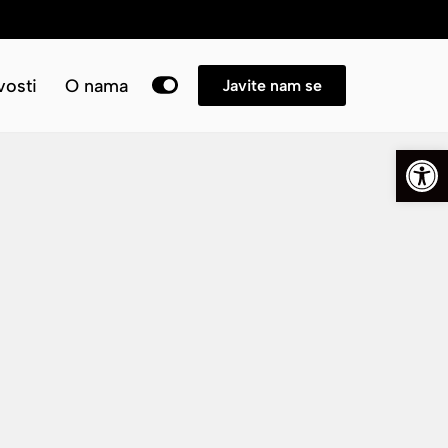
→
osti
O nama
Javite nam se
Open