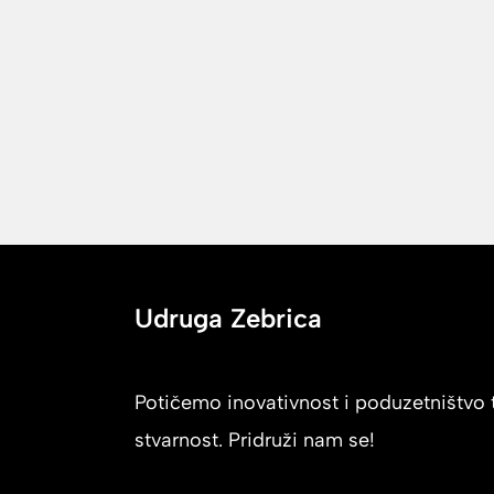
Udruga Zebrica
Potičemo inovativnost i poduzetništvo t
stvarnost. Pridruži nam se!