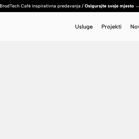
BrodTech Café inspirativna predavanja /
Osigurajte svoje mjesto 
Usluge
Projekti
Nov