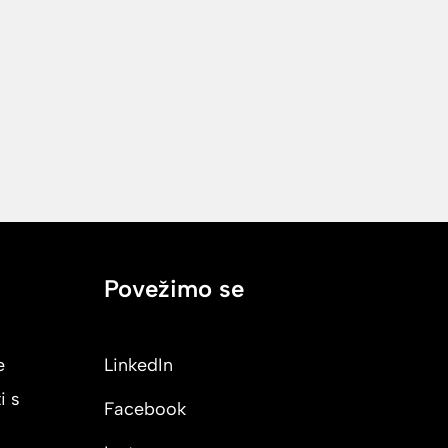
Povežimo se
e
LinkedIn
i s
Facebook