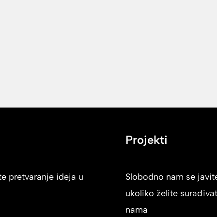
Projekti
e pretvaranje ideja u
Slobodno nam se javit
ukoliko želite surađivat
nama