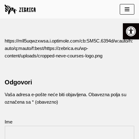
Skip
Open 
to
content
https://mll5uqwzxwsa.i.optimole.com/cb:SM5C.6394d/w:auto/h:
auto/q:mauto/f:best/https://zebrica.eu/wp-
content/uploads/cropped-neve-courses-logo.png
Odgovori
Vaša adresa e-pošte neće biti objavljena.
Obavezna polja su
označena sa
* (obavezno)
Ime