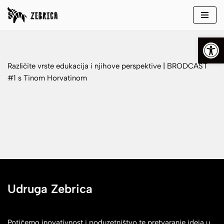
Skip
Open
to
content
Različite vrste edukacija i njihove perspektive | BRODCAST
#1 s Tinom Horvatinom
Udruga Zebrica
Potičemo inovativnost i poduzetništvo te pretvaranje ideja u