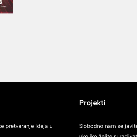
Projekti
e pretvaranje ideja u
Slobodno nam se javit
ukoliko želite surađivat