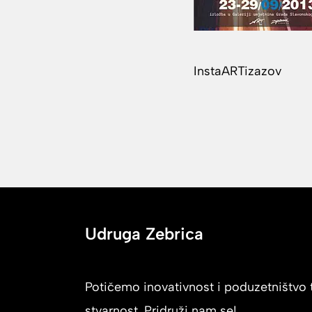
InstaARTizazov
Udruga Zebrica
Potičemo inovativnost i poduzetništvo t
stvarnost. Pridruži nam se!