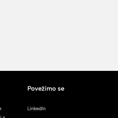
Povežimo se
e
LinkedIn
i s