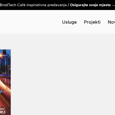
BrodTech Café inspirativna predavanja /
Osigurajte svoje mjesto 
Usluge
Projekti
Nov